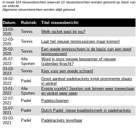
In totaal 324 nieuwsberichten waarvan 10 nieuwsberichten worden getoond op basis van
uw selectie.
Algemene nieuwsberichten worden altijd getoond.
Datum:
Rubriek:
Titel nieuwsbericht:
13-03-
Tennis
Welk racket past bij jou?
2025
12-03-
Tennis
Laat het nieuwe tennisseizoen maar komen!
2025
25-02-
Een goede tennisschoen is de basis van een goed
Tennis
2025
tennisseizoen!
05-07-
Alle
Word jij onze nieuwe bespanner of nieuwe
2023
Sporten
(zaterdag-)kracht?
03-03-
Tennis
Kies voor een goede schoen!
2023
19-02-
Groot aanbod padelrackets krijgt prominente plaats
Padel
2022
in winkel
13-01-
Alle
Ergste voorbij? Sporten ook binnen weer toegestaan
2022
Sporten
en winkel weer open
22-07-
Padel
Padelschoenen
2021
15-07-
Padel
Dutch Padel: nieuw kwaliteitsmerk in padelrackets
2021
03-03-
Padel
Padelrackets leverbaar
2021