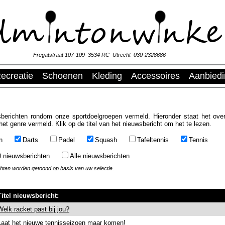
Fregatstraat 107-109 3534 RC Utrecht 030-2328686
ecreatie
Schoenen
Kleding
Accessoires
Aanbied
berichten rondom onze sportdoelgroepen vermeld. Hieronder staat het over
het genre vermeld. Klik op de titel van het nieuwsbericht om het te lezen.
n
Darts
Padel
Squash
Tafeltennis
Tennis
0 nieuwsberichten
Alle nieuwsberichten
chten worden getoond op basis van uw selectie.
Titel nieuwsbericht:
Welk racket past bij jou?
Laat het nieuwe tennisseizoen maar komen!