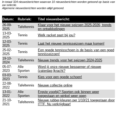
In totaal 324 nieuwsberichten waarvan 10 nieuwsberichten worden getoond op basis van
uw selectie.
Algemene nieuwsberichten worden altijd getoond.
Datum:
Rubriek:
Titel nieuwsbericht:
26-09-
Klaar voor het nieuwe seizoen 2025-2026, trends
Tafeltennis
2025
en ontwikkelingen
13-03-
Tennis
Welk racket past bij jou?
2025
12-03-
Tennis
Laat het nieuwe tennisseizoen maar komen!
2025
25-02-
Een goede tennisschoen is de basis van een goed
Tennis
2025
tennisseizoen!
19-10-
Tafeltennis
Nieuwe trends voor het seizoen 2024-2025
2024
05-07-
Alle
Word jij onze nieuwe bespanner of nieuwe
2023
Sporten
(zaterdag-)kracht?
03-03-
Tennis
Kies voor een goede schoen!
2023
22-08-
Tafeltennis
Nieuwe collectie online
2022
13-01-
Alle
Ergste voorbij? Sporten ook binnen weer
2022
Sporten
toegestaan en winkel weer open
21-10-
Nieuwe rubber-kleuren per 1/10/21 toegestaan door
Tafeltennis
2021
ITTF. Nu verkrijgbaar!