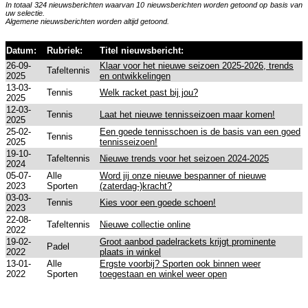
In totaal 324 nieuwsberichten waarvan 10 nieuwsberichten worden getoond op basis van
uw selectie.
Algemene nieuwsberichten worden altijd getoond.
Datum:
Rubriek:
Titel nieuwsbericht:
26-09-
Klaar voor het nieuwe seizoen 2025-2026, trends
Tafeltennis
2025
en ontwikkelingen
13-03-
Tennis
Welk racket past bij jou?
2025
12-03-
Tennis
Laat het nieuwe tennisseizoen maar komen!
2025
25-02-
Een goede tennisschoen is de basis van een goed
Tennis
2025
tennisseizoen!
19-10-
Tafeltennis
Nieuwe trends voor het seizoen 2024-2025
2024
05-07-
Alle
Word jij onze nieuwe bespanner of nieuwe
2023
Sporten
(zaterdag-)kracht?
03-03-
Tennis
Kies voor een goede schoen!
2023
22-08-
Tafeltennis
Nieuwe collectie online
2022
19-02-
Groot aanbod padelrackets krijgt prominente
Padel
2022
plaats in winkel
13-01-
Alle
Ergste voorbij? Sporten ook binnen weer
2022
Sporten
toegestaan en winkel weer open