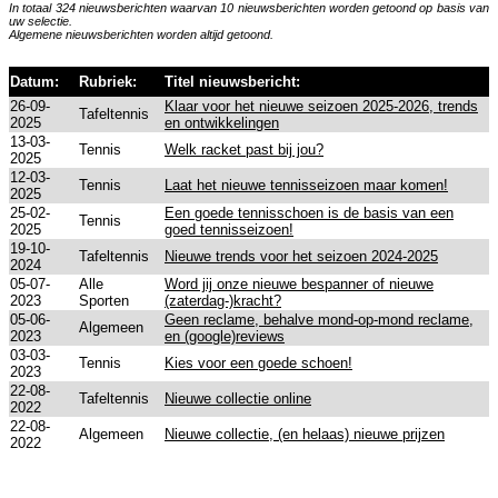
In totaal 324 nieuwsberichten waarvan 10 nieuwsberichten worden getoond op basis van
uw selectie.
Algemene nieuwsberichten worden altijd getoond.
Datum:
Rubriek:
Titel nieuwsbericht:
26-09-
Klaar voor het nieuwe seizoen 2025-2026, trends
Tafeltennis
2025
en ontwikkelingen
13-03-
Tennis
Welk racket past bij jou?
2025
12-03-
Tennis
Laat het nieuwe tennisseizoen maar komen!
2025
25-02-
Een goede tennisschoen is de basis van een
Tennis
2025
goed tennisseizoen!
19-10-
Tafeltennis
Nieuwe trends voor het seizoen 2024-2025
2024
05-07-
Alle
Word jij onze nieuwe bespanner of nieuwe
2023
Sporten
(zaterdag-)kracht?
05-06-
Geen reclame, behalve mond-op-mond reclame,
Algemeen
2023
en (google)reviews
03-03-
Tennis
Kies voor een goede schoen!
2023
22-08-
Tafeltennis
Nieuwe collectie online
2022
22-08-
Algemeen
Nieuwe collectie, (en helaas) nieuwe prijzen
2022