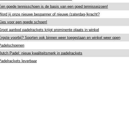
Een goede tennisschoen is de basis van een goed tennisseizoen!
Word jij onze nieuwe bespanner of nieuwe (zaterdag-)kracht?
Kies voor een goede schoen!
Groot aanbod padelrackets krijgt prominente plaats in winkel
Ergste voorbij? Sporten ook binnen weer toegestaan en winkel weer open
Padelschoenen
Dutch Padel: nieuw kwaliteitsmerk in padelrackets
Padelrackets leverbaar