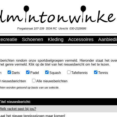
Fregatstraat 107-109 3534 RC Utrecht 030-2328686
ecreatie
Schoenen
Kleding
Accessoires
Aanbied
berichten rondom onze sportdoelgroepen vermeld. Hieronder staat het over
het genre vermeld. Klik op de titel van het nieuwsbericht om het te lezen.
n
Darts
Padel
Squash
Tafeltennis
Tennis
0 nieuwsberichten
Alle nieuwsberichten
chten worden getoond op basis van uw selectie.
Titel nieuwsbericht:
Welk racket past bij jou?
Laat het nieuwe tennisseizoen maar komen!