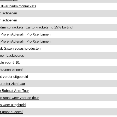
 Oliver badmintonrackets
n schoenen
n schoenen
dmintonrackets; Carlton-rackets nu 25% korting!
 Pro en Adrenalin Pro Xcel binnen
 Pro en Adrenalin Pro Xcel binnen
ook Saxon squashproducten
neel: backboards
olo voor € 10,-
hoenen binnen!
t verder uitgebreid
u beter zichtbaar
e Babolat Aero Tour
n staat weer voor de deur
s weer uitgebreid
r groot succes!