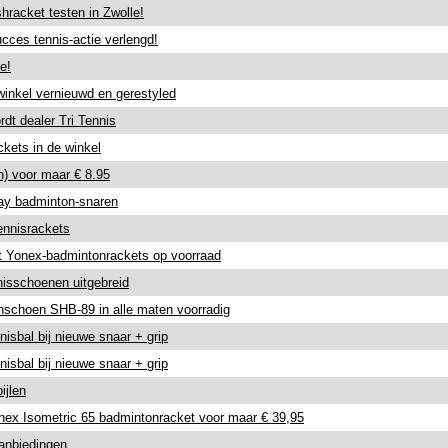
hracket testen in Zwolle!
cces tennis-actie verlengd!
e!
inkel vernieuwd en gerestyled
dt dealer Tri Tennis
kets in de winkel
in) voor maar € 8.95
ay badminton-snaren
ennisrackets
t Yonex-badmintonrackets op voorraad
nisschoenen uitgebreid
schoen SHB-89 in alle maten voorradig
nisbal bij nieuwe snaar + grip
nisbal bij nieuwe snaar + grip
ijlen
nex Isometric 65 badmintonracket voor maar € 39,95
anbiedingen