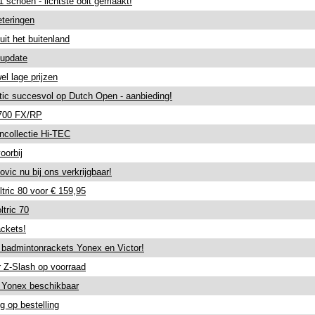
 schoen - lichtste ooit gemaakt!
eteringen
uit het buitenland
-update
l lage prijzen
ic succesvol op Dutch Open - aanbieding!
700 FX/RP
collectie Hi-TEC
oorbij
vic nu bij ons verkrijgbaar!
ltric 80 voor € 159,95
tric 70
ckets!
e badmintonrackets Yonex en Victor!
 Z-Slash op voorraad
e Yonex beschikbaar
 op bestelling