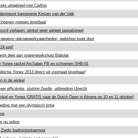
ets uitgebreid met Carlton
dersteunt kampioene Kirsten van der Valk
choenen meteen leverbaar
svol verlopen: winkel weer geheel operationeel
t wegens opknapwerkzaamheden, webshop loopt door
24 juni!
emt deel aan snarenworkshoip Babolat
uw Yonex-racket ArcSaber FB en schoenen SHB-01
lectie Yonex 2013 direct uit voorraad leverbaar!
 in de winkel
r efficiëntie, sluiting Zwolle, uitbreiding Utrecht
nkel en Yonex GRATIS naar de Dutch Open in Almere op 10 en 11 oktober!
eding met een olympisch tintje
ave
g nu online
 Zwols badmintontoernooi