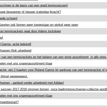
sschoen is de basis van een goed tennisseizoen!
euwe bespanner of nieuwe (zaterdag-)kracht?
oede schoen!
 Sporten ook binnen weer toegestaan en winkel weer open
an tennisrackets gaat door tijdens lockdown
ng!
 Garros- actie bekend!
oenen flink uitgebreid
 van een tennisrackets en het belang van een groot assortiment, in alle grip
len met ons snarenassortiment klaar
actie: win 2 kaarten voor Roland Garros bij aankoop van een tennisracket of
 (bijna) weggeweest.
hoenen - aanbod verder uitgebreid met Adidas!
n seizoen 2017-2018 stromen binnen, onze badmintonschoenen-collectie wordt 
len met ons snarenassortiment klaar
mpetitiestart?