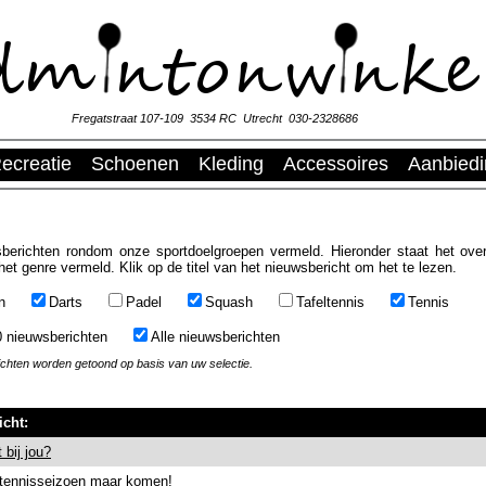
Fregatstraat 107-109 3534 RC Utrecht 030-2328686
ecreatie
Schoenen
Kleding
Accessoires
Aanbied
berichten rondom onze sportdoelgroepen vermeld. Hieronder staat het over
het genre vermeld. Klik op de titel van het nieuwsbericht om het te lezen.
n
Darts
Padel
Squash
Tafeltennis
Tennis
0 nieuwsberichten
Alle nieuwsberichten
ichten worden getoond op basis van uw selectie.
icht:
 bij jou?
 tennisseizoen maar komen!