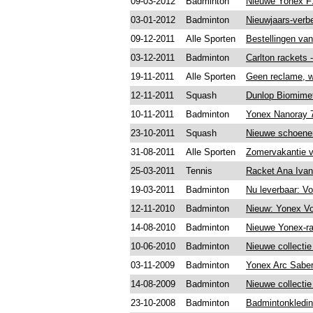
09-03-2012
Badminton
Nieuwe Yonex F1
03-01-2012
Badminton
Nieuwjaars-verb
09-12-2011
Alle Sporten
Bestellingen van
03-12-2011
Badminton
Carlton rackets 
19-11-2011
Alle Sporten
Geen reclame, we
12-11-2011
Squash
Dunlop Biomimet
10-11-2011
Badminton
Yonex Nanoray 
23-10-2011
Squash
Nieuwe schoenen
31-08-2011
Alle Sporten
Zomervakantie v
25-03-2011
Tennis
Racket Ana Ivano
19-03-2011
Badminton
Nu leverbaar: Vo
12-11-2010
Badminton
Nieuw: Yonex Vol
14-08-2010
Badminton
Nieuwe Yonex-ra
10-06-2010
Badminton
Nieuwe collecti
03-11-2009
Badminton
Yonex Arc Saber
14-08-2009
Badminton
Nieuwe collecti
23-10-2008
Badminton
Badmintonkleding