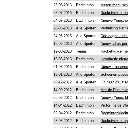
23-08-2013
Badminton
Assortiment rack
08-07-2013
Badminton
Racketwinkel on
04-07-2013
Badminton
Nieuwe Yonex-s
28-06-2013
Alle Sporten
Verhuizing succe
24-06-2013
Alle Sporten
Drie dagen dich
13-06-2013
Alle Sporten
Nieuw adres per 
19-03-2013
Tennis
Racketwinkel ne
16-03-2013
Badminton
Introductie nie
01-03-2013
Badminton
Nieuwe tassencol
19-01-2013
Alle Sporten
Schoenen passen
08-12-2012
Alle Sporten
Op naar 2013: Mee
14-09-2012
Badminton
Met de Racketwi
09-06-2012
Badminton
Nieuwe Yonex-kl
14-04-2012
Badminton
Victor Inside W
02-04-2012
Badminton
Badmintonkledin
25-03-2012
Badminton
Racketwinkel op