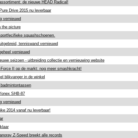
 assortiment: de nieuwe HEAD Radical!
Pure Drive 2015 nu leverbaar
g vernieuwd
 the picture
sportfecifieke squashschoenen.
 uitgebreid, tenniswand vernieuwd
geheel vernieuwd
ieuwe seizoen - uitbreiding collectie en vernieuwing website
Z-Force II op de markt: nog meer smashkracht!
l blikvanger in de winkel
e badmintontassen
Yonex SHB-87
g vernieuwd
ike 2014 vanaf nu leverbaar!
ar
klaar
noray Z-Speed breekt alle records