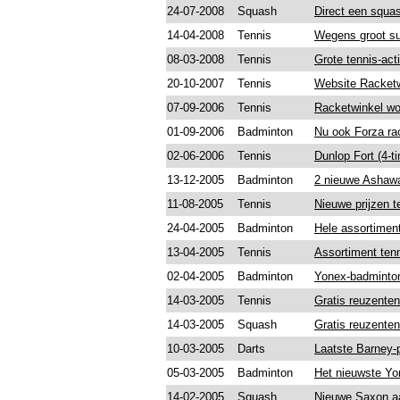
24-07-2008
Squash
Direct een squas
14-04-2008
Tennis
Wegens groot su
08-03-2008
Tennis
Grote tennis-acti
20-10-2007
Tennis
Website Racketw
07-09-2006
Tennis
Racketwinkel wor
01-09-2006
Badminton
Nu ook Forza rac
02-06-2006
Tennis
Dunlop Fort (4-t
13-12-2005
Badminton
2 nieuwe Ashaw
11-08-2005
Tennis
Nieuwe prijzen t
24-04-2005
Badminton
Hele assortimen
13-04-2005
Tennis
Assortiment ten
02-04-2005
Badminton
Yonex-badminton
14-03-2005
Tennis
Gratis reuzenten
14-03-2005
Squash
Gratis reuzenten
10-03-2005
Darts
Laatste Barney-p
05-03-2005
Badminton
Het nieuwste Yo
14-02-2005
Squash
Nieuwe Saxon a