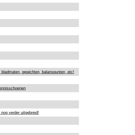
s, bladmaten, gewichten, balanspunten, etc!
 tennisschoenen
nog verder uitgebreid!