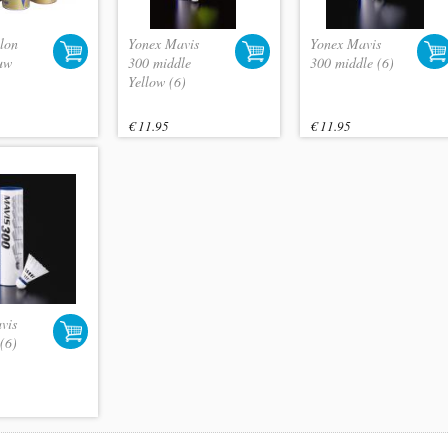
lon
Yonex Mavis
Yonex Mavis
uw
300 middle
300 middle (6)
Yellow (6)
€ 11.95
€ 11.95
vis
(6)