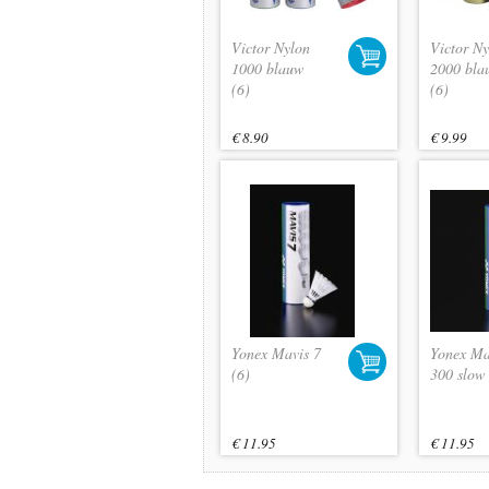
Victor Nylon
Victor Ny
1000 blauw
2000 bla
(6)
(6)
€ 8.90
€ 9.99
Yonex Mavis 7
Yonex Ma
(6)
300 slow 
€ 11.95
€ 11.95