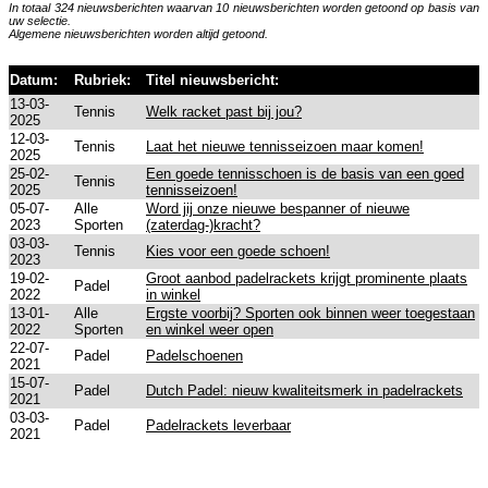
In totaal 324 nieuwsberichten waarvan 10 nieuwsberichten worden getoond op basis van
uw selectie.
Algemene nieuwsberichten worden altijd getoond.
Datum:
Rubriek:
Titel nieuwsbericht:
13-03-
Tennis
Welk racket past bij jou?
2025
12-03-
Tennis
Laat het nieuwe tennisseizoen maar komen!
2025
25-02-
Een goede tennisschoen is de basis van een goed
Tennis
2025
tennisseizoen!
05-07-
Alle
Word jij onze nieuwe bespanner of nieuwe
2023
Sporten
(zaterdag-)kracht?
03-03-
Tennis
Kies voor een goede schoen!
2023
19-02-
Groot aanbod padelrackets krijgt prominente plaats
Padel
2022
in winkel
13-01-
Alle
Ergste voorbij? Sporten ook binnen weer toegestaan
2022
Sporten
en winkel weer open
22-07-
Padel
Padelschoenen
2021
15-07-
Padel
Dutch Padel: nieuw kwaliteitsmerk in padelrackets
2021
03-03-
Padel
Padelrackets leverbaar
2021