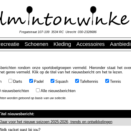
Fregatstraat 107-109 3534 RC Utrecht 030-2328686
ecreatie
Schoenen
Kleding
Accessoires
Aanbied
berichten rondom onze sportdoelgroepen vermeld. Hieronder staat het over
het genre vermeld. Klik op de titel van het nieuwsbericht om het te lezen.
n
Darts
Padel
Squash
Tafeltennis
Tennis
0 nieuwsberichten
Alle nieuwsberichten
chten worden getoond op basis van uw selectie.
Titel nieuwsbericht:
Klaar voor het nieuwe seizoen 2025-2026, trends en ontwikkelingen
Welk racket past bij jou?